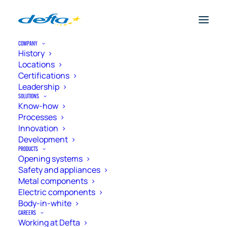
COMPANY
History
Locations
Certifications
Leadership
SOLUTIONS
Know-how
Processes
Innovation
Development
PRODUCTS
Opening systems
Safety and appliances
Metal components
Electric components
Body-in-white
Get in touch with us
CAREERS
Working at Defta