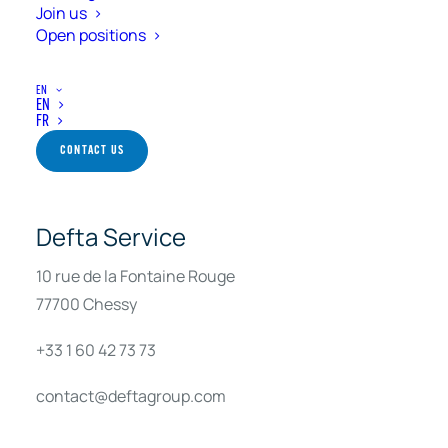
Join us
Our team is here to assist you with any
Open positions
inquiries or information you may need.
EN
EN
FR
CONTACT US
Defta Service
10 rue de la Fontaine Rouge
77700 Chessy
+33 1 60 42 73 73
contact@deftagroup.com