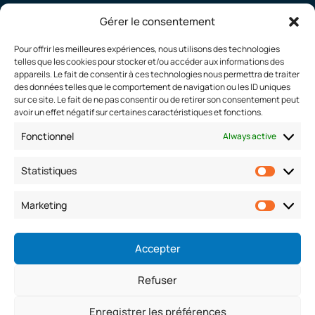
Body-in-white
Gérer le consentement
Pour offrir les meilleures expériences, nous utilisons des technologies
telles que les cookies pour stocker et/ou accéder aux informations des
CAREERS
appareils. Le fait de consentir à ces technologies nous permettra de traiter
des données telles que le comportement de navigation ou les ID uniques
Working at Defta
sur ce site. Le fait de ne pas consentir ou de retirer son consentement peut
avoir un effet négatif sur certaines caractéristiques et fonctions.
Join us
Fonctionnel
Always active
Job offers
Statistiques
Statist
CONTACT
Marketing
Market
Contact us
Accepter
Refuser
Enregistrer les préférences
© Defta 2024 |
Legal Notice
|
Privacy Policy